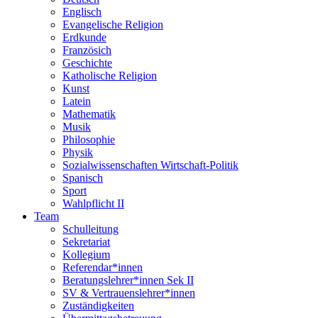
Englisch
Evangelische Religion
Erdkunde
Französich
Geschichte
Katholische Religion
Kunst
Latein
Mathematik
Musik
Philosophie
Physik
Sozialwissenschaften Wirtschaft-Politik
Spanisch
Sport
Wahlpflicht II
Team
Schulleitung
Sekretariat
Kollegium
Referendar*innen
Beratungslehrer*innen Sek II
SV & Vertrauenslehrer*innen
Zuständigkeiten