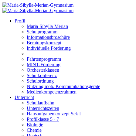
Profil
Maria-Sibylla-Merian
Schulprogramm
Informationsbroschüre
Beratungskonzept
Individuelle Förderung
Fahrtenprogramm
MINT-Förderung
Orchesterklassen
Schulkonferenz
Schulordnung
Nutzung mob. Kommunikationsgeräte
Medienkompetenzrahmen
Unterricht
Schullaufbahn
Unterrichtszeiten
Hausaufgabenkonzept Sek I
Profilklasse 5 - 7
Biologie
Chemie
Deutsch