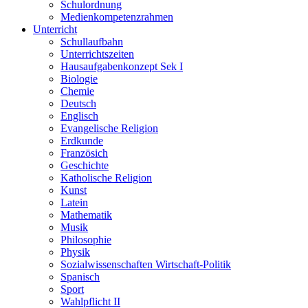
Schulordnung
Medienkompetenzrahmen
Unterricht
Schullaufbahn
Unterrichtszeiten
Hausaufgabenkonzept Sek I
Biologie
Chemie
Deutsch
Englisch
Evangelische Religion
Erdkunde
Französich
Geschichte
Katholische Religion
Kunst
Latein
Mathematik
Musik
Philosophie
Physik
Sozialwissenschaften Wirtschaft-Politik
Spanisch
Sport
Wahlpflicht II