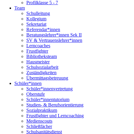
Profilklasse 5 - 7
Team
Schulleitung
Kollegium
Sekretariat
Referendar*innen
Beratungslehrer*innen Sek II
SV & Vertrauenslehrer*innen
Lerncoaches
Frustfighter
Bibliotheksteam
Hausmeister
Schulsozialarbeit
Zuständigkeiten
Übermittagsbetreuung
Schüler*innen
Schüler*innenvertretung
Oberstufe
Schüler*innentutorium
Studien- & Berufsorientierung
Sozialpraktikum
Frustfighter und Lerncoaching
Medienscouts
Schließfächer
Schulsanitätsdienst