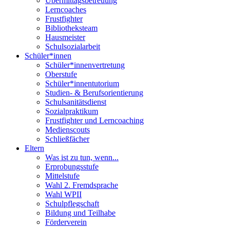
Übermittagsbetreuung
Lerncoaches
Frustfighter
Bibliotheksteam
Hausmeister
Schulsozialarbeit
Schüler*innen
Schüler*innenvertretung
Oberstufe
Schüler*innentutorium
Studien- & Berufsorientierung
Schulsanitätsdienst
Sozialpraktikum
Frustfighter und Lerncoaching
Medienscouts
Schließfächer
Eltern
Was ist zu tun, wenn...
Erprobungsstufe
Mittelstufe
Wahl 2. Fremdsprache
Wahl WPII
Schulpflegschaft
Bildung und Teilhabe
Förderverein