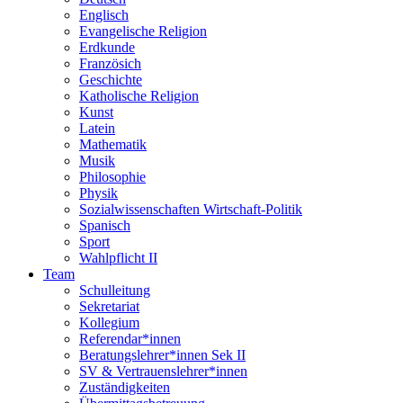
Englisch
Evangelische Religion
Erdkunde
Französich
Geschichte
Katholische Religion
Kunst
Latein
Mathematik
Musik
Philosophie
Physik
Sozialwissenschaften Wirtschaft-Politik
Spanisch
Sport
Wahlpflicht II
Team
Schulleitung
Sekretariat
Kollegium
Referendar*innen
Beratungslehrer*innen Sek II
SV & Vertrauenslehrer*innen
Zuständigkeiten