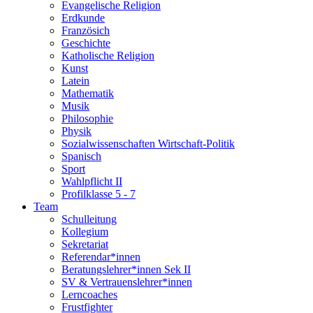
Evangelische Religion
Erdkunde
Französich
Geschichte
Katholische Religion
Kunst
Latein
Mathematik
Musik
Philosophie
Physik
Sozialwissenschaften Wirtschaft-Politik
Spanisch
Sport
Wahlpflicht II
Profilklasse 5 - 7
Team
Schulleitung
Kollegium
Sekretariat
Referendar*innen
Beratungslehrer*innen Sek II
SV & Vertrauenslehrer*innen
Lerncoaches
Frustfighter