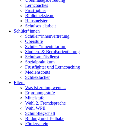
Übermittagsbetreuung
Lerncoaches
Frustfighter
Bibliotheksteam
Hausmeister
Schulsozialarbeit
Schüler*innen
Schüler*innenvertretung
Oberstufe
Schüler*innentutorium
Studien- & Berufsorientierung
Schulsanitätsdienst
Sozialpraktikum
Frustfighter und Lerncoaching
Medienscouts
Schließfächer
Eltern
Was ist zu tun, wenn...
Erprobungsstufe
Mittelstufe
Wahl 2. Fremdsprache
Wahl WPII
Schulpflegschaft
Bildung und Teilhabe
Förderverein