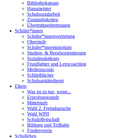
Bibliotheksteam
Hausmeister
Schulsozialarbeit
Zuständigkeiten
Übermittagsbetreuung
Schüler*innen
Schüler*innenvertretung
Oberstufe
Schüler*innentutorium
Studien- & Berufsorientierung
Sozialpraktikum
Frustfighter und Lerncoaching
Medienscouts
Schließfächer
Schulsanitätsdienst
Eltern
Was ist zu tun, wenn...
Erprobungsstufe
Mittelstufe
Wahl 2. Fremdsprache
Wahl WPII
Schulpflegschaft
Bildung und Teilhabe
Förderverein
Schulleben