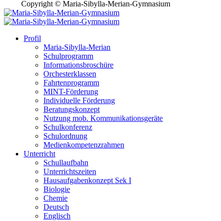
Copyright © Maria-Sibylla-Merian-Gymnasium
Profil
Maria-Sibylla-Merian
Schulprogramm
Informationsbroschüre
Orchesterklassen
Fahrtenprogramm
MINT-Förderung
Individuelle Förderung
Beratungskonzept
Nutzung mob. Kommunikationsgeräte
Schulkonferenz
Schulordnung
Medienkompetenzrahmen
Unterricht
Schullaufbahn
Unterrichtszeiten
Hausaufgabenkonzept Sek I
Biologie
Chemie
Deutsch
Englisch