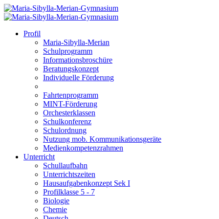
Profil
Maria-Sibylla-Merian
Schulprogramm
Informationsbroschüre
Beratungskonzept
Individuelle Förderung
Fahrtenprogramm
MINT-Förderung
Orchesterklassen
Schulkonferenz
Schulordnung
Nutzung mob. Kommunikationsgeräte
Medienkompetenzrahmen
Unterricht
Schullaufbahn
Unterrichtszeiten
Hausaufgabenkonzept Sek I
Profilklasse 5 - 7
Biologie
Chemie
Deutsch