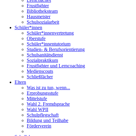
Lerncoaches
Frustfighter
Bibliotheksteam
Hausmeister
Schulsozialarbeit
Schüler*innen
Schüler*innenvertretung
Oberstufe
Schüler*innentutorium
Studien- & Berufsorientierung
Schulsanitätsdienst
Sozialpraktikum
Frustfighter und Lerncoaching
Medienscouts
Schließfächer
Eltern
Was ist zu tun, wenn...
Erprobungsstufe
Mittelstufe
Wahl 2. Fremdsprache
Wahl WPII
Schulpflegschaft
Bildung und Teilhabe
Förderverein