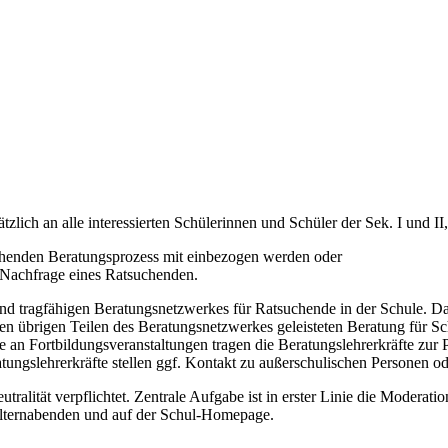
zlich an alle interessierten Schülerinnen und Schüler der Sek. I und II,
tehenden Beratungsprozess mit einbezogen werden oder
ie Nachfrage eines Ratsuchenden.
 und tragfähigen Beratungsnetzwerkes für Ratsuchende in der Schule. D
den übrigen Teilen des Beratungsnetzwerkes geleisteten Beratung für Sc
 an Fortbildungsveranstaltungen tragen die Beratungslehrerkräfte zur 
ngslehrerkräfte stellen ggf. Kontakt zu außerschulischen Personen oder
utralität verpflichtet. Zentrale Aufgabe ist in erster Linie die Moderati
 Elternabenden und auf der Schul-Homepage.