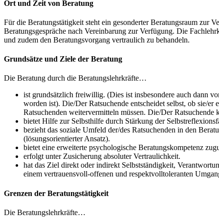
Ort und Zeit von Beratung
Für die Beratungstätigkeit steht ein gesonderter Beratungsraum zur V
Beratungsgespräche nach Vereinbarung zur Verfügung. Die Fachlehrkr
und zudem den Beratungsvorgang vertraulich zu behandeln.
Grundsätze und Ziele der Beratung
Die Beratung durch die Beratungslehrkräfte…
ist grundsätzlich freiwillig. (Dies ist insbesondere auch dan
worden ist). Die/Der Ratsuchende entscheidet selbst, ob sie/er
Ratsuchenden weitervermitteln müssen. Die/Der Ratsuchende ka
bietet Hilfe zur Selbsthilfe durch Stärkung der Selbstreflex
bezieht das soziale Umfeld der/des Ratsuchenden in den Beratun
(lösungsorientierter Ansatz).
bietet eine erweiterte psychologische Beratungskompetenz zugu
erfolgt unter Zusicherung absoluter Vertraulichkeit.
hat das Ziel direkt oder indirekt Selbstständigkeit, Verantwor
einem vertrauensvoll-offenen und respektvolltoleranten Umgan
Grenzen der Beratungstätigkeit
Die Beratungslehrkräfte…