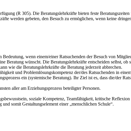
erfügung (R 305). Die Beratungslehrkräfte bieten feste Beratungszeite
äfte werden gebeten, den Besuch zu ermöglichen, wenn keine dringend
n von Bedeutung, wenn einem/einer Ratsuchenden der Besuch von Mitgli
 eine Beratung wünscht. Die Beratungslehrkräfte entscheiden selbst, o
nn wie die Beratungslehrkräfte die Beratung jederzeit abbrechen.
ionsfähigkeit und Problemlösungskompetenz der/des Ratsuchenden in e
gsprozess ein (systemische Beratung). Ihr Ziel ist es, dass die/der Ra
nsten aller am Erziehungsprozess beteiligter Personen.
tungsbewusstsein, soziale Kompetenz, Teamfähigkeit, kritische Reflexio
g und somit Gestaltungselement einer „menschlichen Schule“.