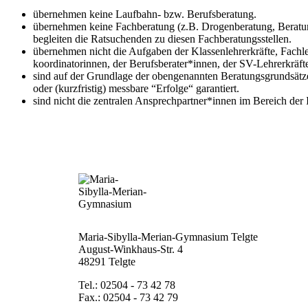
übernehmen keine Laufbahn- bzw. Berufsberatung.
übernehmen keine Fachberatung (z.B. Drogenberatung, Beratung 
begleiten die Ratsuchenden zu diesen Fachberatungsstellen.
übernehmen nicht die Aufgaben der Klassenlehrerkräfte, Fachle
koordinatorinnen, der Berufsberater*innen, der SV-Lehrerkräft
sind auf der Grundlage der obengenannten Beratungsgrundsätze 
oder (kurzfristig) messbare “Erfolge“ garantiert.
sind nicht die zentralen Ansprechpartner*innen im Bereich der 
Maria-Sibylla-Merian-Gymnasium Telgte
August-Winkhaus-Str. 4
48291 Telgte
Tel.: 02504 - 73 42 78
Fax.: 02504 - 73 42 79