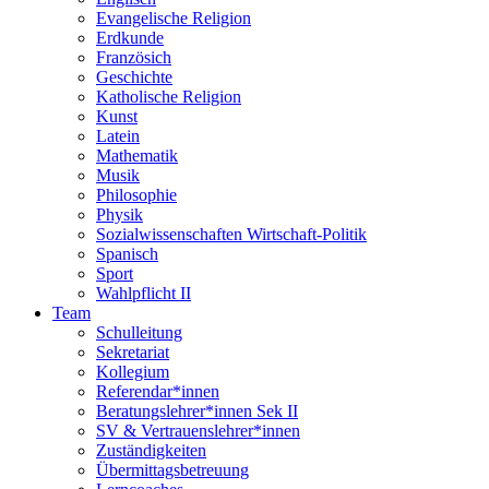
Evangelische Religion
Erdkunde
Französich
Geschichte
Katholische Religion
Kunst
Latein
Mathematik
Musik
Philosophie
Physik
Sozialwissenschaften Wirtschaft-Politik
Spanisch
Sport
Wahlpflicht II
Team
Schulleitung
Sekretariat
Kollegium
Referendar*innen
Beratungslehrer*innen Sek II
SV & Vertrauenslehrer*innen
Zuständigkeiten
Übermittagsbetreuung