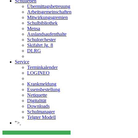
Schulleben
Übermittagsbetreuung
Arbeitsgemeinschaften
Mitwirkungsgremien
Schulbibliothek
Mensa
Auslandsaufenthalte
Schulorchester
Skifahrt Jg. 8
DLRG
Service
Terminkalender
LOGINEO
Krankmeldung
Essensbestellung
Netiquette
Digitalität
Downloads
Schulmanager
Telgter Modell
">