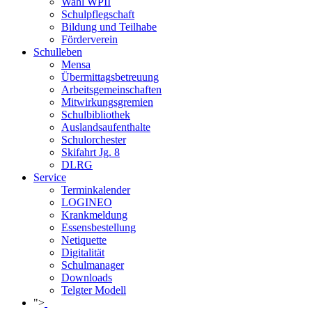
Wahl WPII
Schulpflegschaft
Bildung und Teilhabe
Förderverein
Schulleben
Mensa
Übermittagsbetreuung
Arbeitsgemeinschaften
Mitwirkungsgremien
Schulbibliothek
Auslandsaufenthalte
Schulorchester
Skifahrt Jg. 8
DLRG
Service
Terminkalender
LOGINEO
Krankmeldung
Essensbestellung
Netiquette
Digitalität
Schulmanager
Downloads
Telgter Modell
">