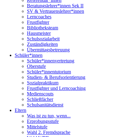
Referendar*innen
Beratungslehrer*innen Sek II
SV & Vertrauenslehrer*innen
Lerncoaches
Frustfighter
Bibliotheksteam
Hausmeister
Schulsozialarbeit
Zuständigkeiten
Übermittagsbetreuung
Schüler*innen
Schüler*innenvertretung
Oberstufe
Schüler*innentutorium
Studien- & Berufsorientierung
Sozialpraktikum
Frustfighter und Lerncoaching
Medienscouts
Schließfächer
Schulsanitätsdienst
Eltern
Was ist zu tun, wenn...
Erprobungsstufe
Mittelstufe
Wahl 2. Fremdsprache