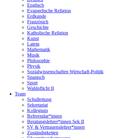
Englisch
Evangelische Religion
Erdkunde
Französich
Geschichte
Katholische Religion
Kunst
Latein
Mathematik
Musik
Philosophie
Physik
Sozialwissenschaften Wirtschaft-Politik
Spanisch
Sport
Wahlpflicht II
Team
Schulleitung
Sekretariat
Kollegium
Referendar*innen
Beratungslehrer*innen Sek II
SV & Vertrauenslehrer*innen
Zuständigkeiten