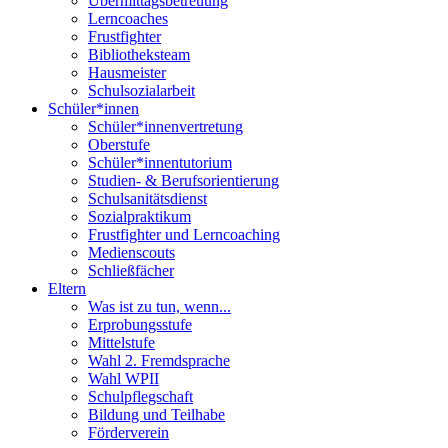
Übermittagsbetreuung
Lerncoaches
Frustfighter
Bibliotheksteam
Hausmeister
Schulsozialarbeit
Schüler*innen
Schüler*innenvertretung
Oberstufe
Schüler*innentutorium
Studien- & Berufsorientierung
Schulsanitätsdienst
Sozialpraktikum
Frustfighter und Lerncoaching
Medienscouts
Schließfächer
Eltern
Was ist zu tun, wenn...
Erprobungsstufe
Mittelstufe
Wahl 2. Fremdsprache
Wahl WPII
Schulpflegschaft
Bildung und Teilhabe
Förderverein