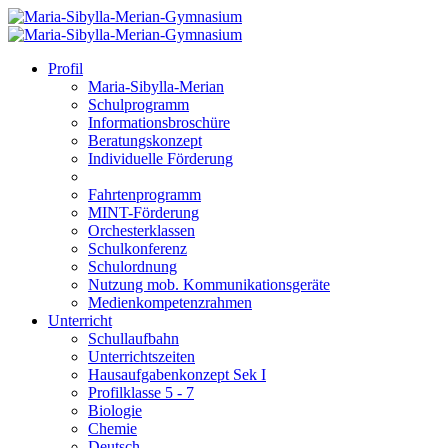
Profil
Maria-Sibylla-Merian
Schulprogramm
Informationsbroschüre
Beratungskonzept
Individuelle Förderung
Fahrtenprogramm
MINT-Förderung
Orchesterklassen
Schulkonferenz
Schulordnung
Nutzung mob. Kommunikationsgeräte
Medienkompetenzrahmen
Unterricht
Schullaufbahn
Unterrichtszeiten
Hausaufgabenkonzept Sek I
Profilklasse 5 - 7
Biologie
Chemie
Deutsch