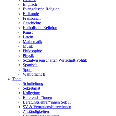
Englisch
Evangelische Religion
Erdkunde
Französich
Geschichte
Katholische Religion
Kunst
Latein
Mathematik
Musik
Philosophie
Physik
Sozialwissenschaften Wirtschaft-Politik
Spanisch
Sport
Wahlpflicht II
Team
Schulleitung
Sekretariat
Kollegium
Referendar*innen
Beratungslehrer*innen Sek II
SV & Vertrauenslehrer*innen
Zuständigkeiten