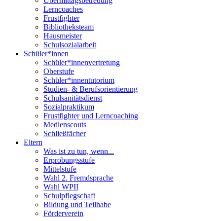
Übermittagsbetreuung
Lerncoaches
Frustfighter
Bibliotheksteam
Hausmeister
Schulsozialarbeit
Schüler*innen
Schüler*innenvertretung
Oberstufe
Schüler*innentutorium
Studien- & Berufsorientierung
Schulsanitätsdienst
Sozialpraktikum
Frustfighter und Lerncoaching
Medienscouts
Schließfächer
Eltern
Was ist zu tun, wenn...
Erprobungsstufe
Mittelstufe
Wahl 2. Fremdsprache
Wahl WPII
Schulpflegschaft
Bildung und Teilhabe
Förderverein