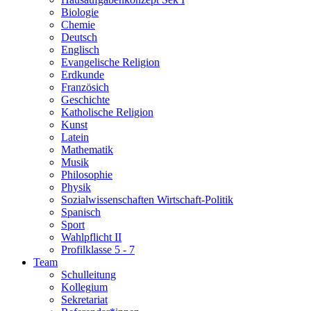
Biologie
Chemie
Deutsch
Englisch
Evangelische Religion
Erdkunde
Französich
Geschichte
Katholische Religion
Kunst
Latein
Mathematik
Musik
Philosophie
Physik
Sozialwissenschaften Wirtschaft-Politik
Spanisch
Sport
Wahlpflicht II
Profilklasse 5 - 7
Team
Schulleitung
Kollegium
Sekretariat