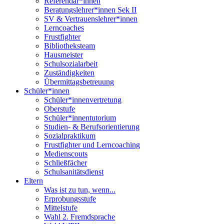
Referendar*innen
Beratungslehrer*innen Sek II
SV & Vertrauenslehrer*innen
Lerncoaches
Frustfighter
Bibliotheksteam
Hausmeister
Schulsozialarbeit
Zuständigkeiten
Übermittagsbetreuung
Schüler*innen
Schüler*innenvertretung
Oberstufe
Schüler*innentutorium
Studien- & Berufsorientierung
Sozialpraktikum
Frustfighter und Lerncoaching
Medienscouts
Schließfächer
Schulsanitätsdienst
Eltern
Was ist zu tun, wenn...
Erprobungsstufe
Mittelstufe
Wahl 2. Fremdsprache