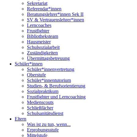
Sekretariat
Referendar*innen
Beratungslehrer*innen Sek II
SV & Vertrauenslehrer*innen
Lerncoaches
Frustfighter
Bibliotheksteam
Hausmeister
Schulsozialarbeit
Zuständigkeiten
Übermittagsbetreuung
Schüler*innen
Schüler*innenvertretung
Oberstufe
Schüler*innentutorium
Studien- & Berufsorientierung
Sozialpraktikum
Frustfighter und Lerncoaching
Medienscouts
Schließfächer
Schulsanitätsdienst
Eltern
Was ist zu tun, wenn...
Erprobungsstufe
Mittelstufe