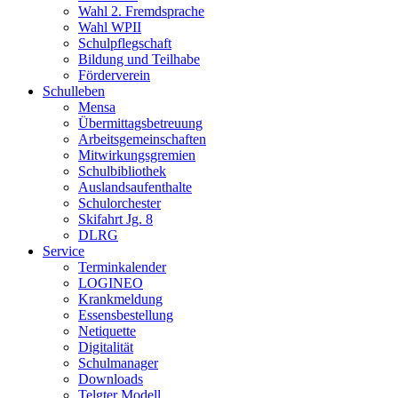
Wahl 2. Fremdsprache
Wahl WPII
Schulpflegschaft
Bildung und Teilhabe
Förderverein
Schulleben
Mensa
Übermittagsbetreuung
Arbeitsgemeinschaften
Mitwirkungsgremien
Schulbibliothek
Auslandsaufenthalte
Schulorchester
Skifahrt Jg. 8
DLRG
Service
Terminkalender
LOGINEO
Krankmeldung
Essensbestellung
Netiquette
Digitalität
Schulmanager
Downloads
Telgter Modell