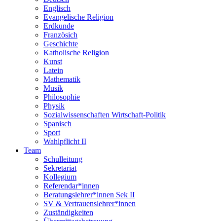
Englisch
Evangelische Religion
Erdkunde
Französich
Geschichte
Katholische Religion
Kunst
Latein
Mathematik
Musik
Philosophie
Physik
Sozialwissenschaften Wirtschaft-Politik
Spanisch
Sport
Wahlpflicht II
Team
Schulleitung
Sekretariat
Kollegium
Referendar*innen
Beratungslehrer*innen Sek II
SV & Vertrauenslehrer*innen
Zuständigkeiten