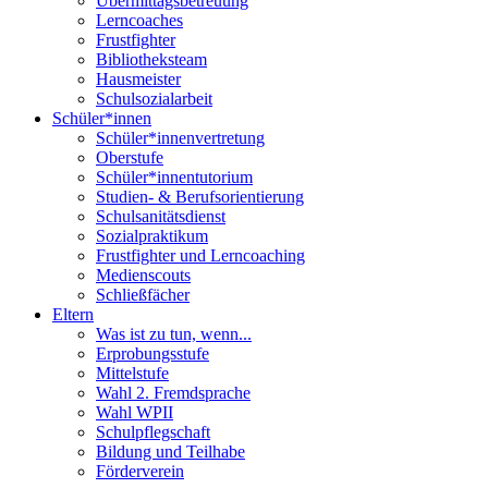
Übermittagsbetreuung
Lerncoaches
Frustfighter
Bibliotheksteam
Hausmeister
Schulsozialarbeit
Schüler*innen
Schüler*innenvertretung
Oberstufe
Schüler*innentutorium
Studien- & Berufsorientierung
Schulsanitätsdienst
Sozialpraktikum
Frustfighter und Lerncoaching
Medienscouts
Schließfächer
Eltern
Was ist zu tun, wenn...
Erprobungsstufe
Mittelstufe
Wahl 2. Fremdsprache
Wahl WPII
Schulpflegschaft
Bildung und Teilhabe
Förderverein