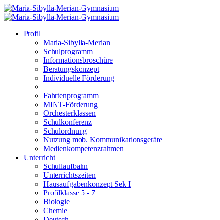
Profil
Maria-Sibylla-Merian
Schulprogramm
Informationsbroschüre
Beratungskonzept
Individuelle Förderung
Fahrtenprogramm
MINT-Förderung
Orchesterklassen
Schulkonferenz
Schulordnung
Nutzung mob. Kommunikationsgeräte
Medienkompetenzrahmen
Unterricht
Schullaufbahn
Unterrichtszeiten
Hausaufgabenkonzept Sek I
Profilklasse 5 - 7
Biologie
Chemie
Deutsch