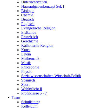
Unterrichtszeiten
Hausaufgabenkonzept Sek I
Biologie
Chemie
Deutsch
Englisch
Evangelische Religion
Erdkunde
Französich
Geschichte
Katholische Religion
Kunst
Latein
Mathematik
Musik
Philosophie
Physik
Sozialwissenschaften Wirtschaft-Politik
Spanisch
Sport
Wahlpflicht II
Profilklasse 5 - 7
Team
Schulleitung
Kollegium