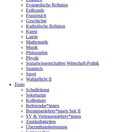
Evangelische Religion
Erdkunde
Französich
Geschichte
Katholische Religion
Kunst
Latein
Mathematik
Musik
Philosophie
Physik
Sozialwissenschaften Wirtschaft-Politik
Spanisch
Sport
Wahlpflicht II
Team
Schulleitung
Sekretariat
Kollegium
Referendar*innen
Beratungslehrer*innen Sek II
SV & Vertrauenslehrer*innen
Zuständigkeiten
Übermittagsbetreuung