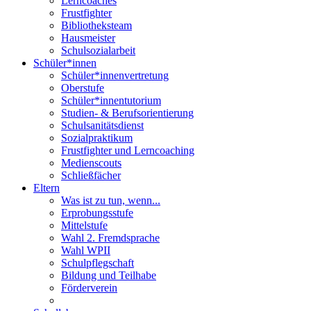
Lerncoaches
Frustfighter
Bibliotheksteam
Hausmeister
Schulsozialarbeit
Schüler*innen
Schüler*innenvertretung
Oberstufe
Schüler*innentutorium
Studien- & Berufsorientierung
Schulsanitätsdienst
Sozialpraktikum
Frustfighter und Lerncoaching
Medienscouts
Schließfächer
Eltern
Was ist zu tun, wenn...
Erprobungsstufe
Mittelstufe
Wahl 2. Fremdsprache
Wahl WPII
Schulpflegschaft
Bildung und Teilhabe
Förderverein