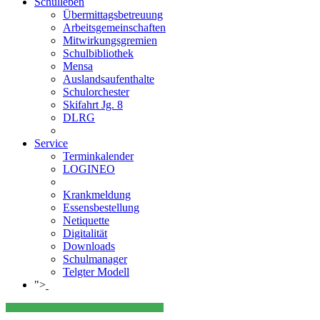
Schulleben
Übermittagsbetreuung
Arbeitsgemeinschaften
Mitwirkungsgremien
Schulbibliothek
Mensa
Auslandsaufenthalte
Schulorchester
Skifahrt Jg. 8
DLRG
Service
Terminkalender
LOGINEO
Krankmeldung
Essensbestellung
Netiquette
Digitalität
Downloads
Schulmanager
Telgter Modell
">