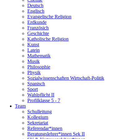
Deutsch
Englisch
Evangelische Religion
Erdkunde
Französich
Geschichte
Katholische Religion
Kunst
Latein
Mathematik
Musik
Philosophie
Physik
Sozialwissenschaften Wirtschaft-Politik
Spanisch
Sport
Wahlpflicht II
Profilklasse 5 - 7
Team
Schulleitung
Kollegium
Sekretariat
Referendar*innen
Beratungslehrer*innen Sek II